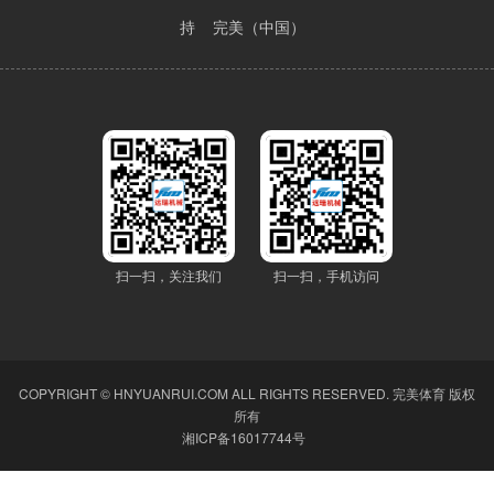
持
完美（中国）
扫一扫，关注我们
扫一扫，手机访问
COPYRIGHT © HNYUANRUI.COM ALL RIGHTS RESERVED.
完美体育
版权
所有
湘ICP备16017744号